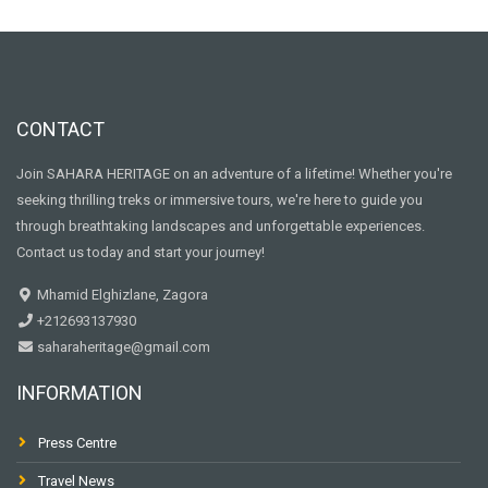
CONTACT
Join SAHARA HERITAGE on an adventure of a lifetime! Whether you're
seeking thrilling treks or immersive tours, we're here to guide you
through breathtaking landscapes and unforgettable experiences.
Contact us today and start your journey!
Mhamid Elghizlane, Zagora
+212693137930
saharaheritage@gmail.com
INFORMATION
Press Centre
Travel News