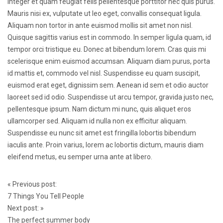
Integer et quam feugiat felis pellentesque porttitor nec quis purus.
Mauris nisi ex, vulputate ut leo eget, convallis consequat ligula.
Aliquam non tortor in ante euismod mollis sit amet non nisl.
Quisque sagittis varius est in commodo. In semper ligula quam, id
tempor orci tristique eu. Donec at bibendum lorem. Cras quis mi
scelerisque enim euismod accumsan. Aliquam diam purus, porta
id mattis et, commodo vel nisl. Suspendisse eu quam suscipit,
euismod erat eget, dignissim sem. Aenean id sem et odio auctor
laoreet sed id odio. Suspendisse ut arcu tempor, gravida justo nec,
pellentesque ipsum. Nam dictum mi nunc, quis aliquet eros
ullamcorper sed. Aliquam id nulla non ex efficitur aliquam.
Suspendisse eu nunc sit amet est fringilla lobortis bibendum
iaculis ante. Proin varius, lorem ac lobortis dictum, mauris diam
eleifend metus, eu semper urna ante at libero.
Post
«
Previous post:
navigation
7 Things You Tell People
Next post:
»
The perfect summer body