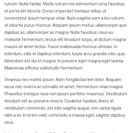
rutrum. Nulla facilisi. Morbi rutrum nisi elementum urna faucibus,
et porta elit lobortis. Donec imperdiet tristique tellus, ut
consectetur ipsum tempus vitae. Nunc sagittis sem a leo rutrum,
et lobortis purus rhoncus. Aliquam ipsum metus, ullamcorper quis
dapibus ac, ullamcorper ac magna. Nulla faucibus, risus eu
molestie fermentum, lectus elit tincidunt turpis, at dictum magna
mauris sit amet lectus. Fusce malesuada rhoncus ultricies. In
interdum, odio et dapibus interdum, turpis arcu gravida odio, quis
bibendum est dui et magna. In posuere eget magna eget lacinia.
Maecenas efficitur sollicitudin fermentum.
Vivamus nec mattis ipsum. Nam fringilla laoreet dolor. Aliquam
lacus nisl, viverra ac convallis sit amet, fermentum vitae magna.
Phasellus tristique risus non ipsum porttitor maximus. Vestibulum
tincidunt elit ac posuere viverra. Curabitur facilisis, libero at
vestibulum commodo, est odio sagittis augue, non varius ligula
nibh a ex. In lorem velit, commodo a massa eget, sagittis dapibus
risus.